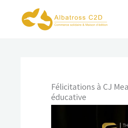
Aller
au
contenu
Félicitations à CJ M
éducative