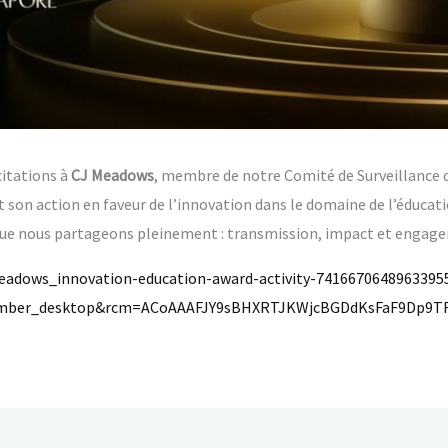
citations à
CJ Meadows
, membre de notre Comité de Surveillance 
on action en faveur de l’innovation dans le domaine de l’éducati
s que nous partageons pleinement : transmission, impact et engag
meadows_innovation-education-award-activity-7416670648963395
mber_desktop&rcm=ACoAAAFJY9sBHXRTJKWjcBGDdKsFaF9Dp9