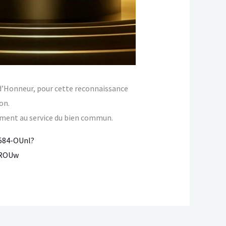
d’Honneur, pour cette reconnaissance
on.
ement au service du bien commun.
584-OUnl?
TROUw