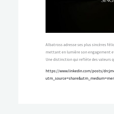
Albatross adresse ses plus sincères féli
mettant en lumière son engagement et s
Une distinction qui reflète des valeur
https://www.linkedin.com/posts/drcj
utm_source=share&utm_medium=me