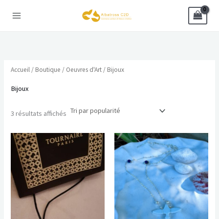
Aller
au
contenu
Accueil
/
Boutique
/
Oeuvres d'Art
/ Bijoux
Bijoux
Trié
3 résultats affichés
par
popularité