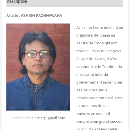
Description
Ashish
KACHHAWAHA
Artiste : ASHISH KACHHAWAHA
Ashish est un artiste indien
originaire de Khana au
centre de l’inde qui est
reconnu dans tout le pays.
À l’age de 44 ans, il s’est
vu remettre le Trophée du
meilleur artiste du
gouvernement indien pour
ses œuvres sur le
développement rural. Des
expositions de ses
œuvres en solo ont
Ashish.kanha.artist@gmail.com
remporté un grand succès
a Calcutta et New Dehli.