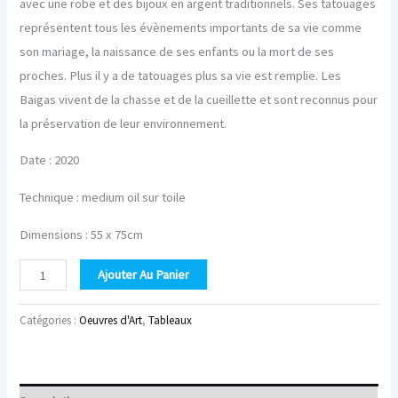
avec une robe et des bijoux en argent traditionnels. Ses tatouages
représentent tous les évènements importants de sa vie comme
son mariage, la naissance de ses enfants ou la mort de ses
proches. Plus il y a de tatouages plus sa vie est remplie. Les
Baigas vivent de la chasse et de la cueillette et sont reconnus pour
la préservation de leur environnement.
Date : 2020
Technique : medium oil sur toile
Dimensions : 55 x 75cm
quantité
Ajouter Au Panier
de
BAIGA
Catégories :
Oeuvres d'Art
,
Tableaux
LADY
-
de