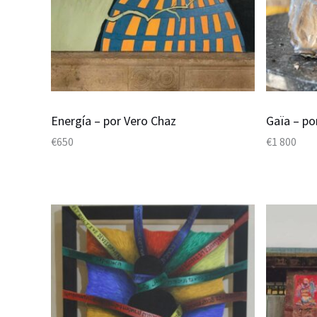
Energía – por Vero Chaz
Gaïa – p
€
650
€
1 800